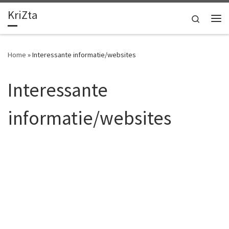
KriZta
Ga naar inhoud
Search
Me
Home
»
Interessante informatie/websites
Interessante
informatie/websites