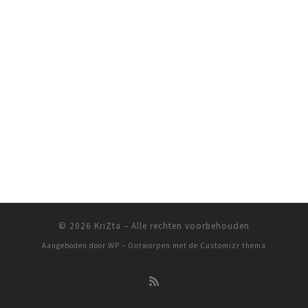
© 2026
KriZta
– Alle rechten voorbehouden
Aangeboden door
WP
– Ontworpen met de
Customizr thema