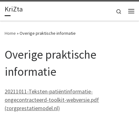
KriZta
Ga naar inhoud
Search
Me
Home
»
Overige praktische informatie
Overige praktische
informatie
20211011-Teksten-patiëntinformatie-
ongecontracteerd-toolkit-webversie.pdf
(zorgprestatiemodel.nl)