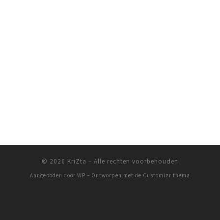
© 2026
KriZta
– Alle rechten voorbehouden
Aangeboden door
WP
– Ontworpen met de
Customizr thema