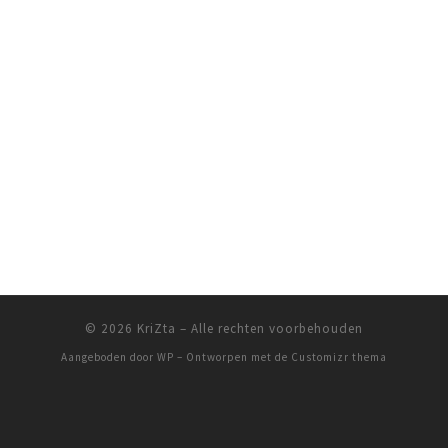
© 2026
KriZta
– Alle rechten voorbehouden
Aangeboden door
WP
– Ontworpen met de
Customizr thema