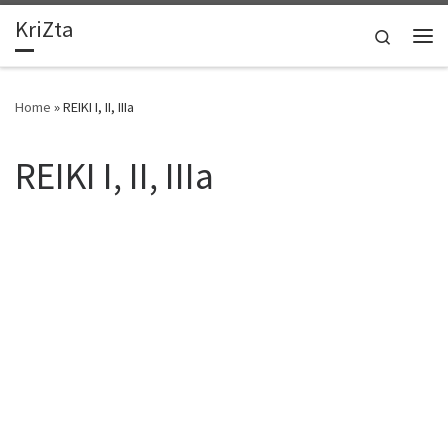
KriZta
Ga naar inhoud
Search
Me
Home
»
REIKI I, II, IIIa
REIKI I, II, IIIa