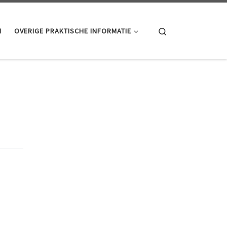
Search
N
OVERIGE PRAKTISCHE INFORMATIE